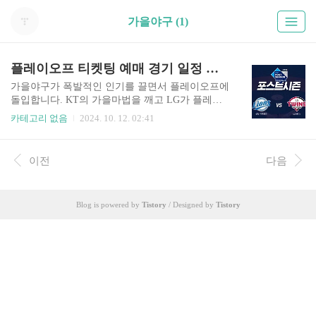
가을야구 (1)
플레이오프 티켓팅 예매 경기 일정 엘지 삼성 좌석 배치도 2024 포스트시즌
가을야구가 폭발적인 인기를 끌면서 플레이오프에
돌입합니다. KT의 가을마법을 깨고 LG가 플레이
오프에 진출하여 삼성과 맞붙게 되었습니다. 2024
카테고리 없음
2024. 10. 12. 02:41
년 포스트시즌 티켓 예매와 경기 일정, 엘지 삼성
구장의 좌석 배치도까지 알려드립니다. 올해 가을
야구는 연속적인 매진 사례를 보이고 있으니 아래
이전
다음
버튼 통해서 예매 도움 받으시고 꼭 직관하시길 바
랍니다. 플레이오프 예매하기위 버튼을 누르면 해
당 페이지로 이동합니다. 2024 플레이오프 예매하
Blog is powered by
Tistory
/ Designed by
Tistory
기 LG트윈스 VS 삼성라이온즈의 2024 플레이오
프 티켓 예매가 10월 12일 토요일 오후 2시부터 시
작됩니다. 포스트시즌 티켓은 모두 예매로 판매되
며, 취소표에 한해 해당일 경기 시작 2시간 전부터
해당 구장에서 현장 판매될 예정입니다. 빠르게 예
매하실 분은 아래..