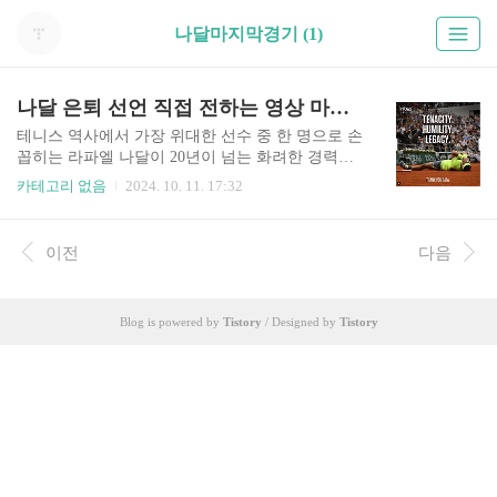
나달마지막경기 (1)
나달 은퇴 선언 직접 전하는 영상 마지막 경기 데이비스컵 조코비치와 해외반응
테니스 역사에서 가장 위대한 선수 중 한 명으로 손
꼽히는 라파엘 나달이 20년이 넘는 화려한 경력을
뒤로 하고 은퇴를 발표했습니다. 그는 2024년 11월
카테고리 없음
2024. 10. 11. 17:32
스페인 말라가에서 열리는 데이비스컵에서 마지막
경기를 치르게 됩니다. 그가 직접 전하는 은퇴 영상
과 데이비스 컵 정보 알려드립니다. 전설의 마지막
이전
다음
을 직접 알리는 영상이 너무 감동적이니 아래 버튼
통해서 꼭 시청해보세요. 나달 은퇴 영상 보기위
버튼을 누르면 직접 전하는 은퇴 영상을 보실 수 있
Blog is powered by
Tistory
/ Designed by
Tistory
습니다. 나달의 테니스 유산 / 직접 전하는 은
퇴 라파엘 나달의 테니스에 대한 영향력은 가히 독
보적입니다. 그는 22번의 그랜드슬램 타이틀을 거
머쥐었으며, 특히 클레이 코트인 프랑스 오픈에서
14번이나 우승해 '흙신'으로 불렸습니다. 그의 격렬
하고 체력 소..