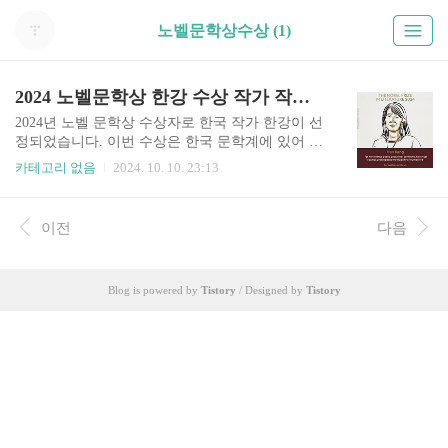
노벨문학상수상 (1)
2024 노벨문학상 한강 수상 작가 작품 보기 상금
2024년 노벨 문학상 수상자로 한국 작가 한강이 선
정되었습니다. 이번 수상은 한국 문학계에 있어 중
요한 순간으로, 한국인 최초의 노벨 문학상 수상자
카테고리 없음
2024. 10. 10. 23:13
가 되었습니다. 노벨문학상 수상자 한강의 작품
이 궁금하신 분들은 아래 버튼 통해서 빠르게 확인
하세요. 노벨문학상 수상자 작품 보기 👆️ 2024 노
이전
다음
벨문학상 작가 한강 수상 노벨문학상 발표 영상
보기 👆️ 10월 10일 저녁 스웨덴 한림원이 발표한 2
024 노벨 문학상 수상자로 한강이 선정되었습니다.
Blog is powered by
Tistory
/ Designed by
Tistory
한강은 역사적 상처를 시적으로 직면하고 인간 삶
의 연약함을 드러내는 작품들로 찬사를 받으며 이
번 상을 수상하게 되었습니다. 노벨상 홈페이지
보기 👆️ 노벨상 SNS 한글표기 한편 노벨상 공식
인스타그램에는 한강 작가의 수상을 알리면서..