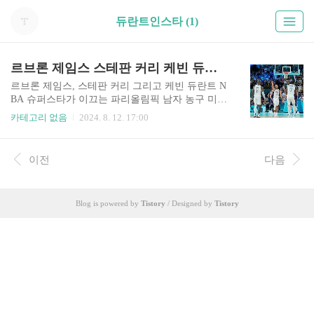
듀란트인스타 (1)
르브론 제임스 스테판 커리 케빈 듀란트 릅커듀 인스타 보기 미국 NBA 올스타
르브론 제임스, 스테판 커리 그리고 케빈 듀란트 N
BA 슈퍼스타가 이끄는 파리올림픽 남자 농구 미국
대표팀이 올림픽 5연패 금메달을 받았습니다. 이들
카테고리 없음
2024. 8. 12. 17:00
이 함께 뛰는 경기는 NBA 올스타가 아니라면 쉽게
볼 수 있는 장면이 아니었는데 파리올림픽을 통해
서 멋진 모습을 한번에 볼 수 있어서 너무 좋았습니
이전
다음
다. 아래 버튼 통해서 릅커듀의 인스타 보러가시면
그들의 경기 장면들과 숨겨진 인간적인 모습들 보
실 수 있습니다. 스테판 커리 인스타 보러가기 >
Blog is powered by
Tistory
/ Designed by
Tistory
> 르브론 제임스 인스타 보러가기 >> 케빈 듀란트
인스타 보러가기 >> 위 버튼을 통해서 인스타그램
페이지로 이동하실 수 있습니다. 스테판 커리
인스타 https://www.instagram.com/stephencurry3
0/ 르브론 제임스 인스타 ht..