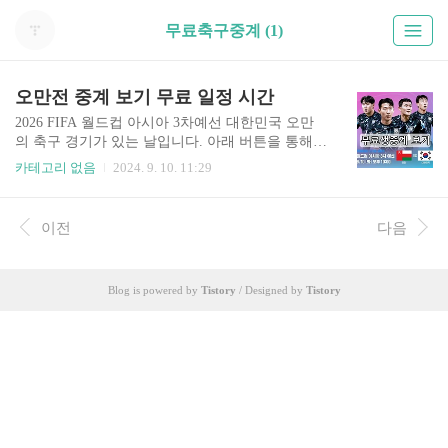
무료축구중계 (1)
오만전 중계 보기 무료 일정 시간
2026 FIFA 월드컵 아시아 3차예선 대한민국 오만
의 축구 경기가 있는 날입니다. 아래 버튼을 통해서
무료로 한국 오만 축구 중계 바로 보실 수 있습니
카테고리 없음
2024. 9. 10. 11:29
다. 한국 오만 중계 무료 👆️위 버튼을 누르면 보실
수 있습니다. 대한민국 오만 중계 보기 일정 시
간 2024 북중미 월드컵 3차예선 경기 중계 보는 법
이전
다음
알려드립니다. 오만 대한민국 경기 중계는 TV는 K
BS로 OTT 서비스는 쿠팡 플레이를 통해 시청하실
수 있습니다. 쿠팡 플레이는 쿠팡 와우 회원이라면
Blog is powered by
Tistory
/ Designed by
Tistory
모두 무료로 시청 가능합니다. 30일 동안 무료 시
청 가능한 쿠폰도 있으니 아래 통해서 무료로 보시
길 바랍니다. 오만 VS 대한민국2024년 9월 10일
밤 11시 오만전 중계 바로가기👆️ 위 버튼을 누르시
면 해당 페이지로 이동합니다..