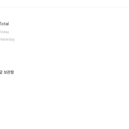
Total
Today
Yesterday
글 보관함