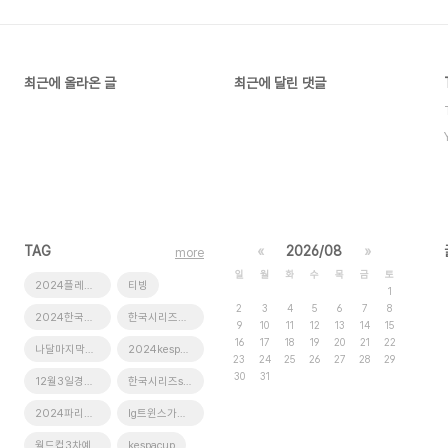
최근에 올라온 글
최근에 달린 댓글
TAG
«
2026/08
»
more
일
월
화
수
목
금
토
2024플레이오프
티빙
1
2
3
4
5
6
7
8
2024한국시리즈티켓예매
한국시리즈미디어데이
9
10
11
12
13
14
15
16
17
18
19
20
21
22
나달마지막경기
2024kespacup
23
24
25
26
27
28
29
30
31
12월3일경기일정
한국시리즈screenx
2024파리올림픽
lg트윈스가을야구
월드컵3차예선
kespacup