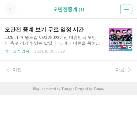
오만전중계 (1)
오만전 중계 보기 무료 일정 시간
2026 FIFA 월드컵 아시아 3차예선 대한민국 오만
의 축구 경기가 있는 날입니다. 아래 버튼을 통해서
무료로 한국 오만 축구 중계 바로 보실 수 있습니
카테고리 없음
2024. 9. 10. 11:29
다. 한국 오만 중계 무료 👆️위 버튼을 누르면 보실
수 있습니다. 대한민국 오만 중계 보기 일정 시
간 2024 북중미 월드컵 3차예선 경기 중계 보는 법
이전
다음
알려드립니다. 오만 대한민국 경기 중계는 TV는 K
BS로 OTT 서비스는 쿠팡 플레이를 통해 시청하실
수 있습니다. 쿠팡 플레이는 쿠팡 와우 회원이라면
Blog is powered by
Tistory
/ Designed by
Tistory
모두 무료로 시청 가능합니다. 30일 동안 무료 시
청 가능한 쿠폰도 있으니 아래 통해서 무료로 보시
길 바랍니다. 오만 VS 대한민국2024년 9월 10일
밤 11시 오만전 중계 바로가기👆️ 위 버튼을 누르시
면 해당 페이지로 이동합니다..