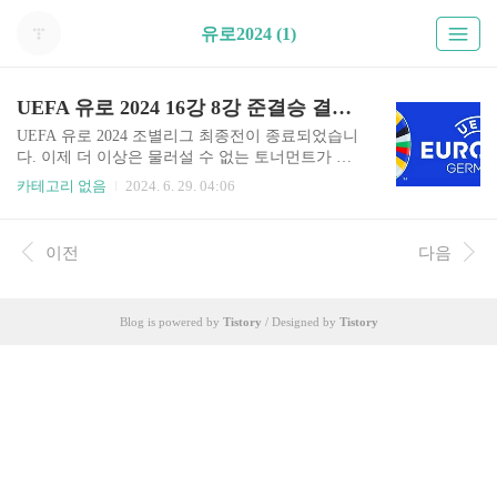
유로2024 (1)
UEFA 유로 2024 16강 8강 준결승 결승 토너먼트 대진표 중계 일정
UEFA 유로 2024 조별리그 최종전이 종료되었습니
다. 이제 더 이상은 물러설 수 없는 토너먼트가 바
로 시작됩니다. 16강 대진표와 함께 8강 준결승 결
카테고리 없음
2024. 6. 29. 04:06
승까지 중계 일정도 함께 알아보겠습니다. 실시간
무료로 회원 가입없이 생중계 보실 분들은 아래 버
튼 통해서 바로 시청하실 수 있습니다. 유로2024
이전
다음
무료 생중계 보기 >> 유로 2024 4강 준결승 일정
중계보기 날짜시간경기결과기록 / 다시보기7월 10
일 수새벽 4시스페인 vs 프랑스 7월 11일 목새벽 4
Blog is powered by
Tistory
/ Designed by
Tistory
시네덜란드 vs 잉글랜드 7월 15일 월새벽 4시결승
& 폐막식 준결승 중계 보러가기 >> 7월 10일
스페인 프랑스 중계 7월 10일(수) 새벽 4시 tvN・tv
N SPORTS 생중계 7월 11일 네덜란드 잉글랜드 7..