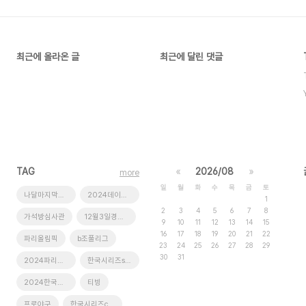
최근에 올라온 글
최근에 달린 댓글
TAG
«
2026/08
»
more
일
월
화
수
목
금
토
나달마지막경기
2024데이비스컵
1
2
3
4
5
6
7
8
가석방심사관
12월3일경기일정
9
10
11
12
13
14
15
16
17
18
19
20
21
22
파리올림픽
b조풀리그
23
24
25
26
27
28
29
30
31
2024파리올림픽
한국시리즈screenx
2024한국시리즈티켓예매
티빙
프로야구
한국시리즈cgv생중계