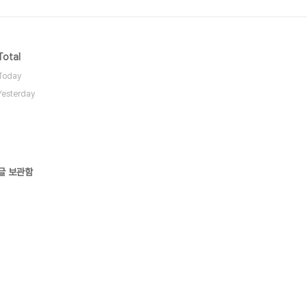
Total
Today
Yesterday
글 보관함