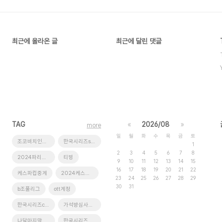
최근에 올라온 글
최근에 달린 댓글
TAG
«
2026/08
»
more
일
월
화
수
목
금
토
조코비치인스타
한국시리즈screenx
1
2
3
4
5
6
7
8
2024파리올림픽
티빙
9
10
11
12
13
14
15
16
17
18
19
20
21
22
케스파컵중계
2024케스파컵
23
24
25
26
27
28
29
30
31
b조풀리그
ott계정
한국시리즈cgv생중계
가석방심사관이한신등장인물
나달마지막경기
한국시리즈미디어데이