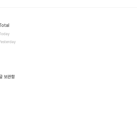
Total
Today
Yesterday
글 보관함