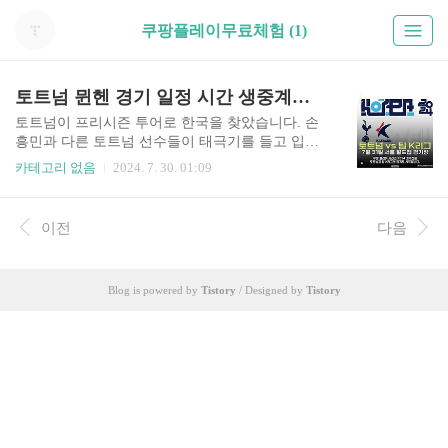
쿠팡플레이무료체험 (1)
토트넘 뮌헨 경기 일정 시간 생중계보기 프리시즌 내한
토트넘이 프리시즌 투어로 한국을 찾았습니다. 손
흥민과 다른 토트넘 선수들이 태극기를 들고 입국
하면서 많은 관심을 받았습니다. 토트넘이 서울에
카테고리 없음
2024. 7. 30. 01:09
머무르는 동안 팀K리그와 뮌헨과의 경기를 펼칠
예정으로 일정과 시간 중계 보는 방법 알려드립니
다. 이미 티켓팅 동시에 매진을 기록했던 쿠팡플레
이전
다음
이 시리즈 직관을 못하지만 아래 버튼 통해서 다시
오지 않을 경기 생중계로 즐기시길 바랍니다. 토
트넘 뮌헨 중계>> 위 버튼을 통하면 중계 보실 수
Blog is powered by
Tistory
/ Designed by
Tistory
있는 사이트로 이동합니다. 토트넘 vs 뮌헨 경기
일정 시간토트넘 홋스퍼 VS 바이에른 뮌헨 쿠팡플
레이 시리즈8월 3일 토요일 오후 8:00서울상암월드
컵경기장 생중계 바로보기 >> 뮌헨 토트넘 시축
및 하프타임 쇼 뉴진스 토트넘과 뮌헨의 경기 시작
을 알리는 시축자에 뉴..