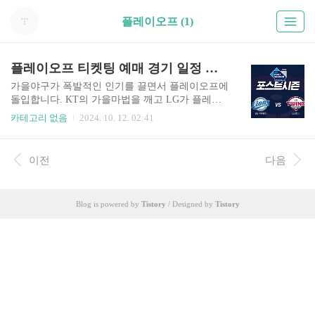
플레이오프 (1)
플레이오프 티켓팅 예매 경기 일정 엘지 삼성 좌석 배치도 2024 포스트시즌
가을야구가 폭발적인 인기를 끌면서 플레이오프에
돌입합니다. KT의 가을마법을 깨고 LG가 플레이
오프에 진출하여 삼성과 맞붙게 되었습니다. 2024
카테고리 없음
2024. 10. 12. 02:41
년 포스트시즌 티켓 예매와 경기 일정, 엘지 삼성
구장의 좌석 배치도까지 알려드립니다. 올해 가을
야구는 연속적인 매진 사례를 보이고 있으니 아래
이전
다음
버튼 통해서 예매 도움 받으시고 꼭 직관하시길 바
랍니다. 플레이오프 예매하기위 버튼을 누르면 해
당 페이지로 이동합니다. 2024 플레이오프 예매하
Blog is powered by
Tistory
/ Designed by
Tistory
기 LG트윈스 VS 삼성라이온즈의 2024 플레이오
프 티켓 예매가 10월 12일 토요일 오후 2시부터 시
작됩니다. 포스트시즌 티켓은 모두 예매로 판매되
며, 취소표에 한해 해당일 경기 시작 2시간 전부터
해당 구장에서 현장 판매될 예정입니다. 빠르게 예
매하실 분은 아래..