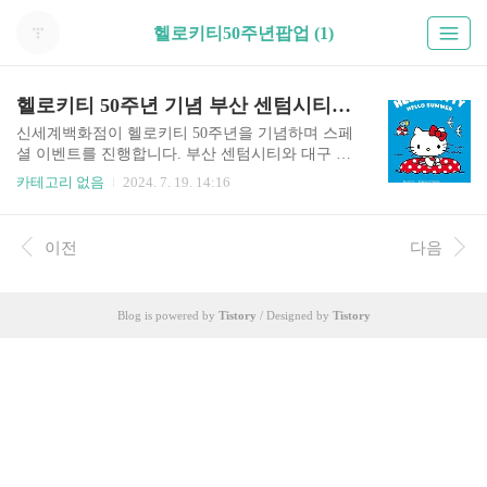
헬로키티50주년팝업 (1)
헬로키티 50주년 기념 부산 센텀시티 팝업스토어 굿즈 가격 일정 예약
신세계백화점이 헬로키티 50주년을 기념하며 스페
셜 이벤트를 진행합니다. 부산 센텀시티와 대구 신
세계에서는 릴레이 팝업스토어가 열릴 예정이며
카테고리 없음
2024. 7. 19. 14:16
센텀시티에서 최초로 공개되는 굿즈들과 가격까지
소개해 드리겠습니다. 팝업스토어 가시는 분들은
아래 버튼 통해서 사전 예약 빠르게 하시고 편안하
이전
다음
게 다녀오시길 바랍니다. 헬로키티 팝업 사전예약
>> 신세계 부산 센텀시티 헬로키티 50주년 기념
팝업스토어 이벤트 기간 2024.07.19 금 - 2024.07.2
Blog is powered by
Tistory
/ Designed by
Tistory
8 일 행사 장소센텀시티 B1 이벤트홀 - 굿즈 숍B2
중앙광장 - 포토존 사전 예약 안내 캐치테이블을
통해 사전예약 하실 수 있습니다. 아래 버튼 통해서
사이트로 이동하실 수 있습니다. 사전 예약 바로
가기 >> 헬로키티 50주년 기념 굿즈와 가격..