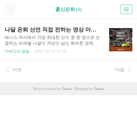
흙신은퇴 (1)
나달 은퇴 선언 직접 전하는 영상 마지막 경기 데이비스컵 조코비치와 해외반응
테니스 역사에서 가장 위대한 선수 중 한 명으로 손
꼽히는 라파엘 나달이 20년이 넘는 화려한 경력을
뒤로 하고 은퇴를 발표했습니다. 그는 2024년 11월
카테고리 없음
2024. 10. 11. 17:32
스페인 말라가에서 열리는 데이비스컵에서 마지막
경기를 치르게 됩니다. 그가 직접 전하는 은퇴 영상
과 데이비스 컵 정보 알려드립니다. 전설의 마지막
이전
다음
을 직접 알리는 영상이 너무 감동적이니 아래 버튼
통해서 꼭 시청해보세요. 나달 은퇴 영상 보기위
버튼을 누르면 직접 전하는 은퇴 영상을 보실 수 있
Blog is powered by
Tistory
/ Designed by
Tistory
습니다. 나달의 테니스 유산 / 직접 전하는 은
퇴 라파엘 나달의 테니스에 대한 영향력은 가히 독
보적입니다. 그는 22번의 그랜드슬램 타이틀을 거
머쥐었으며, 특히 클레이 코트인 프랑스 오픈에서
14번이나 우승해 '흙신'으로 불렸습니다. 그의 격렬
하고 체력 소..