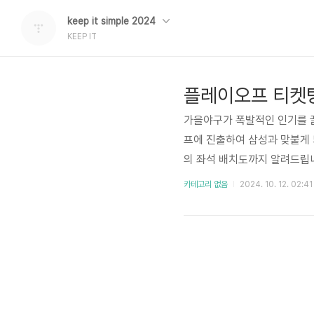
keep it simple 2024
KEEP IT
가을야구가 폭발적인 인기를 
프에 진출하여 삼성과 맞붙게 
의 좌석 배치도까지 알려드립니
해서 예매 도움 받으시고 꼭
카테고리 없음
2024. 10. 12. 02:41
로 이동합니다. 2024 플레
매가 10월 12일 토요일 오
한해 해당일 경기 시작 2시간
래..