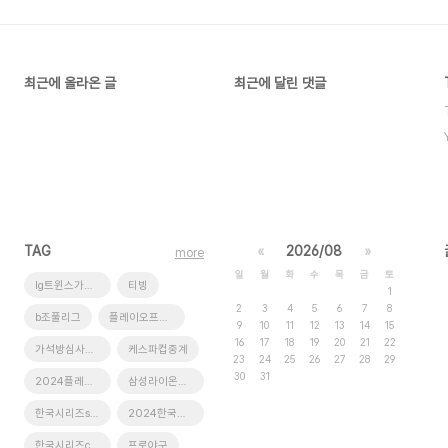
최근에 올라온 글
최근에 달린 댓글
TAG
«
2026/08
»
more
일
월
화
수
목
금
토
lg트윈스가을야구
티빙
1
2
3
4
5
6
7
8
b조풀리그
플레이오프티켓팅
9
10
11
12
13
14
15
16
17
18
19
20
21
22
가석방심사관이한신등장인물
케스파컵중계
23
24
25
26
27
28
29
30
31
2024플레이오프
삼성라이온즈가을야구
한국시리즈screenx
2024한국시리즈티켓예매
한국시리즈cgv생중계
프로야구