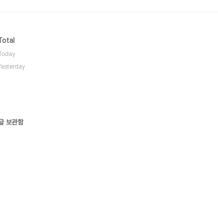
Total
Today
Yesterday
글 보관함