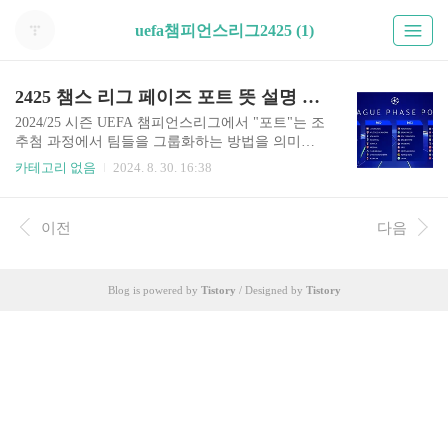
uefa챔피언스리그2425 (1)
2425 챔스 리그 페이즈 포트 뜻 설명 UEFA 챔피언스리그
2024/25 시즌 UEFA 챔피언스리그에서 "포트"는 조
추첨 과정에서 팀들을 그룹화하는 방법을 의미합
니다. 균형 잡힌 조 편성을 위해 포트는 각 팀의 성
카테고리 없음
2024. 8. 30. 16:38
적, 리그 순위, 그리고 UEFA의 코에피시언트에 따
라 나뉘었습니다. 포트별 설명과 팀구성 알려드립
니다. 리그 페이즈 조추첨 결과과 궁금하시다면 아
이전
다음
래 통해서 바로 확인하시면 됩니다. 챔스 조추첨 결
과보기 2024/25 챔피언스리그 리그 페이즈 포트 포
트1 설명과 팀구성 UEFA 챔피언스리그 및 유로파
Blog is powered by
Tistory
/ Designed by
Tistory
리그의 수상팀.유럽 상위6개리그(잉글랜드, 스페
인, 독일, 이탈리아, 프랑스, 포르투갈)의 리그 챔피
언.2024/25 시즌의 포트 1에는 맨체스터 시티, 레알
마드리드, 바르셀로나가 포함되었습니다. 포트 1
팀레알 마드리드(ESP)맨체스터 시티(E..